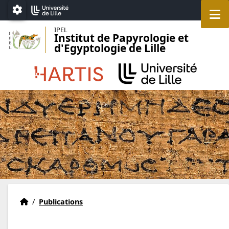
Accéder au menu principal
Accéder au contenu
M
Paramétrage
IPEL
Institut de Papyrologie et
d'Egyptologie de Lille
Accueil
Accueil
/
Publications