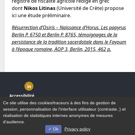
registre de fiscalité agricole rédigé en grec
dont
Nikos Litinas
(Université de Crète) propose
ici une étude préliminaire.
Résurrection d’Osiris – Naissance d’Horus. Les papyrus
Berlin P. 6750 et Berlin P. 8765, témoignages de la
persistance de la tradition sacerdotale dans le Fayoum
à l’époque romaine, ÄOP 3, Berlin, 2015, 462 p.
Linkedin ( nouvelle fenêtre)
Accessibilité
Plan du site
Ce site utilise des cookies/traceurs à des fins de gestion de
Mentions légales
session, personnalisation de l'interface utilisateur (contraste..) et
Plan et contact
réalisation de statistiques internes anonymes de mesures
d'audience.
Ok
Privacy policy
© Université de Lille - 2022